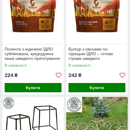
Полента з індичкою ЇДЛО
Булгур з овочами по-
сублімована, кукурудзяна
турецьки ЇДЛО – готова
каша швидкого приготування
страва швидкого
з овочами для подорожей,
приготування з
В наявності
В наявності
100 г
сублімованими овочами та
спеціями
224
242
₴
₴
Купити
Купити