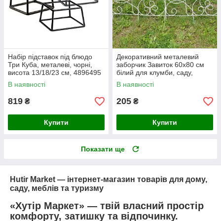
Набір підставок під блюдо
Декоративний металевий
Три Куба, металеві, чорні,
заборчик Завиток 60x80 см
висота 13/18/23 см, 4896495
білий для клумби, саду,
квітника, доріжки
В наявності
В наявності
819
205
₴
₴
Купити
Купити
Показати ще
Hutir Market — інтернет-магазин товарів для дому,
саду, меблів та туризму
«Хутір Маркет» — твій власний простір
комфорту, затишку та відпочинку.