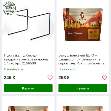
Підставка під блюдо
Бануш панський ЇДЛО –
квадратна металева чорна
швидкого приготування, з
17 см, арт. 2156598
сиром Блу Роял, грибами та
цибулею, сублімований
В наявності
В наявності
245
253
₴
₴
Купити
Купити