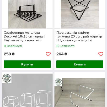
Салфетниця металева
Підставка під тарілки
DecorArt 18х18 см чорна |
трикутна 20 см сірий мармур
Підставка під серветки з
| Підставка для піци та
металу | Аксесуар для
закусок | арт. 56987461
В наявності
В наявності
сервірування
250
264
₴
₴
Купити
Купити