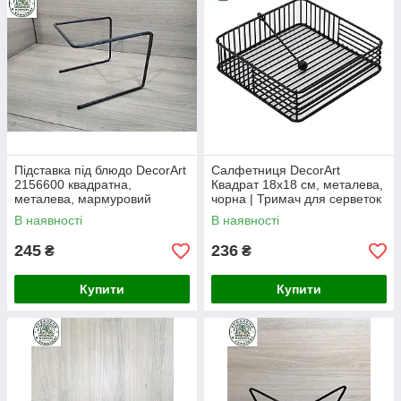
Підставка під блюдо DecorArt
Салфетниця DecorArt
2156600 квадратна,
Квадрат 18х18 см, металева,
металева, мармуровий
чорна | Тримач для серветок
ефект, 22х22 см
настільний
В наявності
В наявності
245
236
₴
₴
Купити
Купити