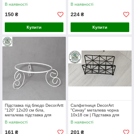
столу
В наявності
В наявності
150
224
₴
₴
Купити
Купити
Підставка під блюдо DecorArtt
Салфетниця DecorArt
"120" 12x20 см біла,
"Синау" металева чорна
металева підставка для
10х18 см | Підставка для
сервірування, декор столу
серветок на стіл
В наявності
В наявності
161
201
₴
₴