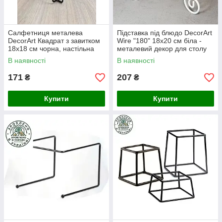
Салфетниця металева
Підставка під блюдо DecorArt
DecorArt Квадрат з завитком
Wire "180" 18x20 см біла -
18х18 см чорна, настільна
металевий декор для столу
тримач для серветок
В наявності
В наявності
171
207
₴
₴
Купити
Купити