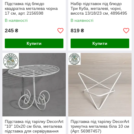
Підставка під блюдо
Набір підставок під блюдо
квадратна металева чорна
Три Куба, металеві, чорні,
17 см, арт. 2156598
висота 13/18/23 см, 4896495
В наявності
В наявності
245
819
₴
₴
Купити
Купити
Підставка під тарілку DecorArt
Підставка під тарілку DecorArt
"10" 10x20 см біла, металева
трикутна металева біла 10 см
підставка для сервірування
(Арт. 56987457)