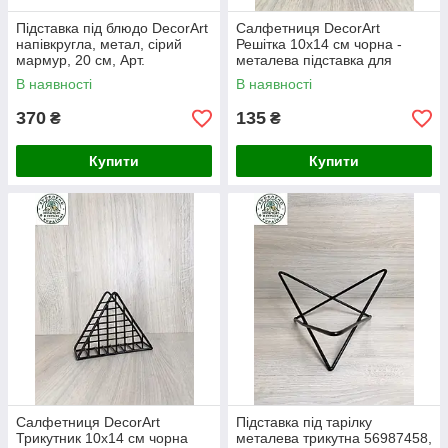
Підставка під блюдо DecorArt
Салфетниця DecorArt
напівкругла, метал, сірий
Решітка 10х14 см чорна -
мармур, 20 см, Арт.
металева підставка для
96589958
серветок
В наявності
В наявності
370
135
₴
₴
Купити
Купити
Салфетниця DecorArt
Підставка під тарілку
Трикутник 10х14 см чорна
металева трикутна 56987458,