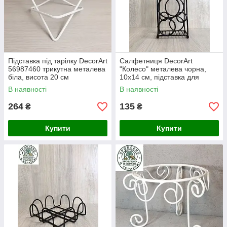
Підставка під тарілку DecorArt
Салфетниця DecorArt
56987460 трикутна металева
"Колесо" металева чорна,
біла, висота 20 см
10х14 см, підставка для
серветок
В наявності
В наявності
264
135
₴
₴
Купити
Купити