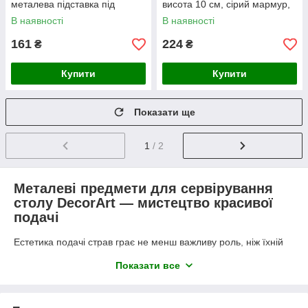
металева підставка під
висота 10 см, сірий мармур,
серветки
ширина 23 см
В наявності
В наявності
161
224
₴
₴
Купити
Купити
Показати ще
1
/ 2
Металеві предмети для сервірування
столу DecorArt — мистецтво красивої
подачі
Естетика подачі страв грає не менш важливу роль, ніж їхній
смак. Колекція
металевих предметів для сервірування
Показати все
DecorArt
від інтернет-магазину
Hutir Market
створена для
тих, хто хоче перетворити кожне застілля, сімейну вечерю чи
святковий фуршет на справжній витвір мистецтва.