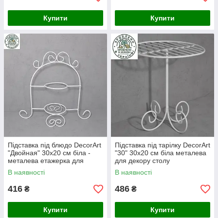
Купити
Купити
Підставка під блюдо DecorArt
Підставка під тарілку DecorArt
"Двойная" 30x20 см біла -
"30" 30x20 см біла металева
металева етажерка для
для декору столу
сервірування та декору столу
В наявності
В наявності
416
486
₴
₴
Купити
Купити