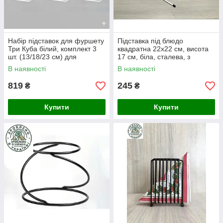
Набір підставок для фуршету
Підставка під блюдо
Три Куба білий, комплект 3
квадратна 22х22 см, висота
шт. (13/18/23 см) для
17 см, біла, сталева, з
кейтерингу, закусок, тортів,
антиковзким покриттям |
В наявності
В наявності
4896496
Артикул 2156599
819
245
₴
₴
Купити
Купити