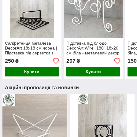
Салфетниця металева
Підставка під блюдо
Підс
DecorArt 18х18 см чорна |
DecorArt Wire "180" 18x20
Deco
Підставка під серветки з
см біла - металевий декор
біла
металу | Аксесуар для
для столу
для 
250
207
150
₴
₴
сервірування
Купити
Купити
Акційні пропозиції та новинки