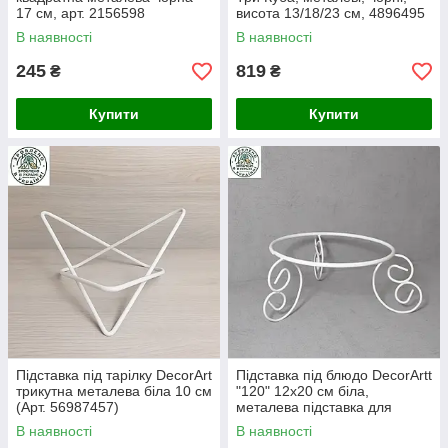
17 см, арт. 2156598
висота 13/18/23 см, 4896495
В наявності
В наявності
245
819
₴
₴
Купити
Купити
Підставка під тарілку DecorArt
Підставка під блюдо DecorArtt
трикутна металева біла 10 см
"120" 12x20 см біла,
(Арт. 56987457)
металева підставка для
сервірування, декор столу
В наявності
В наявності