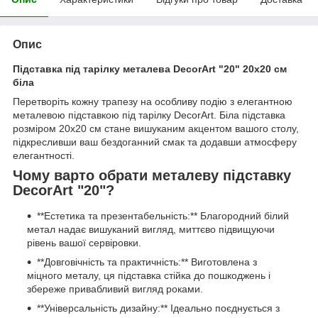
Опис
Підставка під тарілку металева DecorArt "20" 20x20 см
біла
Перетворіть кожну трапезу на особливу подію з елегантною
металевою підставкою під тарілку DecorArt. Біла підставка
розміром 20x20 см стане вишуканим акцентом вашого столу,
підкресливши ваш бездоганний смак та додавши атмосферу
елегантності.
Чому варто обрати металеву підставку
DecorArt "20"?
**Естетика та презентабельність:** Благородний білий
метал надає вишуканий вигляд, миттєво підвищуючи
рівень вашої сервіровки.
**Довговічність та практичність:** Виготовлена з
міцного металу, ця підставка стійка до пошкоджень і
збереже привабливий вигляд роками.
**Універсальність дизайну:** Ідеально поєднується з