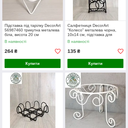
Підставка під тарілку DecorArt
Салфетниця DecorArt
56987460 трикутна металева
"Колесо" металева чорна,
біла, висота 20 см
10х14 см, підставка для
серветок
В наявності
В наявності
264
135
₴
₴
Купити
Купити