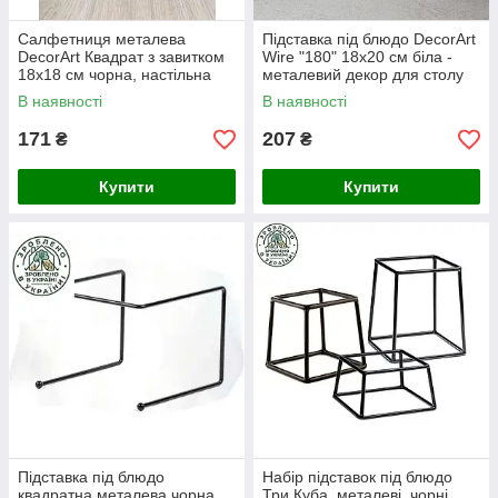
Салфетниця металева
Підставка під блюдо DecorArt
DecorArt Квадрат з завитком
Wire "180" 18x20 см біла -
18х18 см чорна, настільна
металевий декор для столу
тримач для серветок
В наявності
В наявності
171
207
₴
₴
Купити
Купити
Підставка під блюдо
Набір підставок під блюдо
квадратна металева чорна
Три Куба, металеві, чорні,