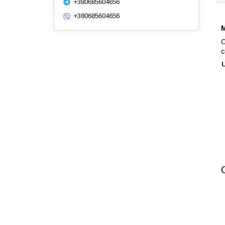
+380685604656
+380685604656
М
О
с