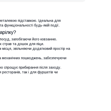
 металевою підставкою. Ідеальна для
та функціональності будь-якій події.
арілку?
 посуд, запобігаючи його ковзанню.
их страв та дошок для піци.
м місця, звільняючи додатковий простір на
 та механічних пошкоджень, забезпечуючи
но спрощує прибирання після заходу.
 ресторанів, так і для фуршетів чи