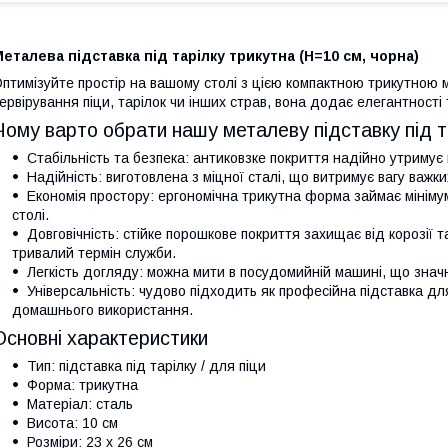
еталева підставка під тарілку трикутна (H=10 см, чорна)
птимізуйте простір на вашому столі з цією компактною трикутною
ервірування піци, тарілок чи інших страв, вона додає елегантності 
Чому варто обрати нашу металеву підставку під т
Стабільність та безпека: антиковзке покриття надійно утримує
Надійність: виготовлена з міцної сталі, що витримує вагу важк
Економія простору: ергономічна трикутна форма займає мініму
столі.
Довговічність: стійке порошкове покриття захищає від корозії
тривалий термін служби.
Легкість догляду: можна мити в посудомийній машині, що знач
Універсальність: чудово підходить як професійна підставка для
домашнього використання.
Основні характеристики
Тип: підставка під тарілку / для піци
Форма: трикутна
Матеріал: сталь
Висота: 10 см
Розміри: 23 х 26 см