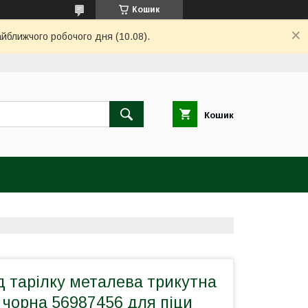
Кошик
айближчого робочого дня (10.08).
Кошик
д тарілку металева трикутна
 чорна 56987456 для піци