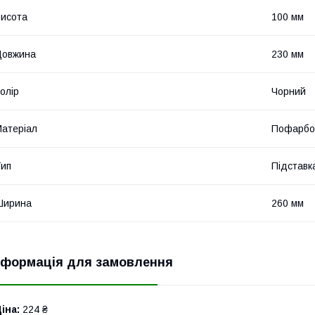
исота
100 мм
Довжина
230 мм
олір
Чорний
атеріал
Пофарбо
ип
Підставк
Ширина
260 мм
нформація для замовлення
іна:
224 ₴