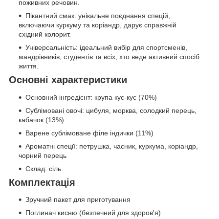
поживних речовин.
Пікантний смак: унікальне поєднання спецій,
включаючи куркуму та коріандр, дарує справжній
східний колорит.
Універсальність: ідеальний вибір для спортсменів,
мандрівників, студентів та всіх, хто веде активний спосіб
життя.
Основні характеристики
Основний інгредієнт: крупа кус-кус (70%)
Сублімовані овочі: цибуля, морква, солодкий перець,
кабачок (13%)
Варене сублімоване філе індички (11%)
Ароматні спеції: петрушка, часник, куркума, коріандр,
чорний перець
Склад: сіль
Комплектація
Зручний пакет для приготування
Поглинач кисню (безпечний для здоров'я)