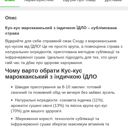
Опис
Кус-кус марокканський з індичкою ЇДЛО – сублімована
страва
Відкрийте для себе справжній смак Сходу з марокканським
кус-кусом від ЇДЛО! Це не просто крупа, а повноцінна страва з
натуральних інгредієнтів, приготована методом сублімації та
інфрачервоної сушки. Ідеально підходить для тих, хто цінує
свій час та дбає про здорове харчування.
Чому варто обрати Кус-кус
марокканський з індичкою ЇДЛО
Швидке приготування за 8-10 хвилин: готовий
смачний та поживний обід чи вечеря без зайвих зусиль.
Натуральні інгредієнти: соковита індичка (11%),
ароматні сушені овочі (13%) та якісна крупа кус-кус
(70%) для вашого здоров'я.
Збереження користі: технологія сублімації та
інфрачервоної сушки зберігає максимум вітамінів та