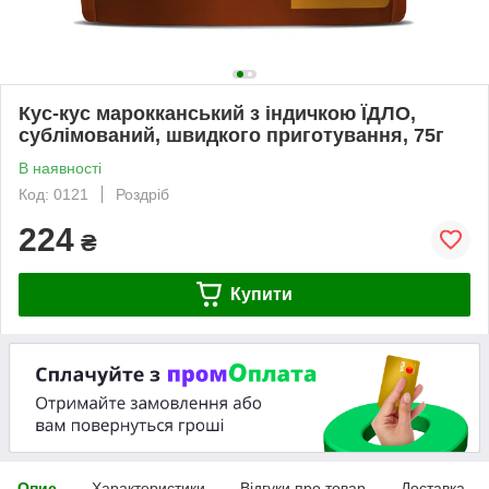
Кус-кус марокканський з індичкою ЇДЛО,
сублімований, швидкого приготування, 75г
В наявності
Код: 0121
Роздріб
224
₴
Купити
Опис
Характеристики
Відгуки про товар
Доставка