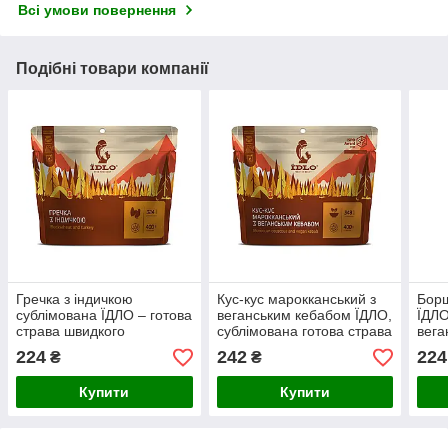
Всі умови повернення
Подібні товари компанії
Гречка з індичкою
Кус-кус марокканський з
Борщ
сублімована ЇДЛО – готова
веганським кебабом ЇДЛО,
ЇДЛО
страва швидкого
сублімована готова страва
вега
приготування для походу,
для швидкого
приг
224
242
224
₴
₴
роботи, блэкауту
приготування
Купити
Купити