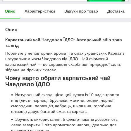
Опис
Характеристики
Відгуки про товар
Доставка
Опис
Карпатський чай Чаедовло ЇДЛО: Авторський збір трав
та ягід
Пориньте у неповторний аромат та смак українських Карпат з
натуральним чаєм Чаедовло від ЇДЛО. Цей фірмовий
карпатський чай — це справжня скарбниця природної сили,
зібрана на гірських схилах.
Чому варто обрати карпатський чай
Чаедовло ЇДЛО
Натуральний склад: цілющий купаж із 10 видів трав та
ягід (листя чорниці, брусники, малини, ожини, чорної
смородини, первоцвіт, чебрець, шипшина, горобина,
ялівець) дарує багатий смак та користь.
Зручність використання: 5 фільтр-пакетів дозволяють
легко заварити 1 літр ароматного напою, ідеально для
швидкого чаювання.