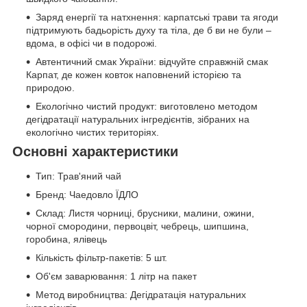
Заряд енергії та натхнення: карпатські трави та ягоди
підтримують бадьорість духу та тіла, де б ви не були –
вдома, в офісі чи в подорожі.
Автентичний смак України: відчуйте справжній смак
Карпат, де кожен ковток наповнений історією та
природою.
Екологічно чистий продукт: виготовлено методом
дегідратації натуральних інгредієнтів, зібраних на
екологічно чистих територіях.
Основні характеристики
Тип: Трав'яний чай
Бренд: Чаедовло ЇДЛО
Склад: Листя чорниці, брусники, малини, ожини,
чорної смородини, первоцвіт, чебрець, шипшина,
горобина, ялівець
Кількість фільтр-пакетів: 5 шт.
Об'єм заварювання: 1 літр на пакет
Метод виробництва: Дегідратація натуральних