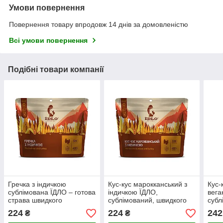
Умови повернення
Повернення товару впродовж 14 днів за домовленістю
Всі умови повернення
Подібні товари компанії
Гречка з індичкою
Кус-кус марокканський з
Кус-
сублімована ЇДЛО – готова
індичкою ЇДЛО,
вега
страва швидкого
сублімований, швидкого
субл
приготування для походу,
приготування, 75г
для 
224
224
242
₴
₴
роботи, блэкауту
приг