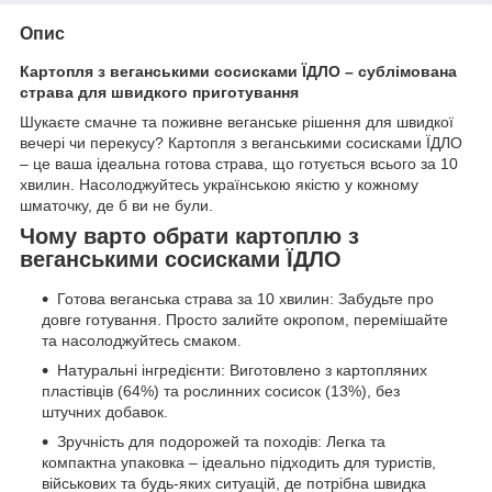
Опис
Картопля з веганськими сосисками ЇДЛО – сублімована
страва для швидкого приготування
Шукаєте смачне та поживне веганське рішення для швидкої
вечері чи перекусу? Картопля з веганськими сосисками ЇДЛО
– це ваша ідеальна готова страва, що готується всього за 10
хвилин. Насолоджуйтесь українською якістю у кожному
шматочку, де б ви не були.
Чому варто обрати картоплю з
веганськими сосисками ЇДЛО
Готова веганська страва за 10 хвилин: Забудьте про
довге готування. Просто залийте окропом, перемішайте
та насолоджуйтесь смаком.
Натуральні інгредієнти: Виготовлено з картопляних
пластівців (64%) та рослинних сосисок (13%), без
штучних добавок.
Зручність для подорожей та походів: Легка та
компактна упаковка – ідеально підходить для туристів,
військових та будь-яких ситуацій, де потрібна швидка