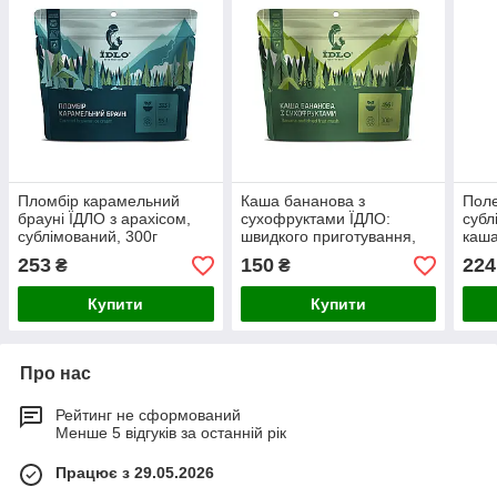
Пломбір карамельний
Каша бананова з
Поле
брауні ЇДЛО з арахісом,
сухофруктами ЇДЛО:
субл
сублімований, 300г
швидкого приготування,
каша
натуральна, для походу, з
приг
253
150
224
₴
₴
вершками та чорносливом
для 
Купити
Купити
Про нас
Рейтинг не сформований
Менше 5 відгуків за останній рік
Працює з 29.05.2026