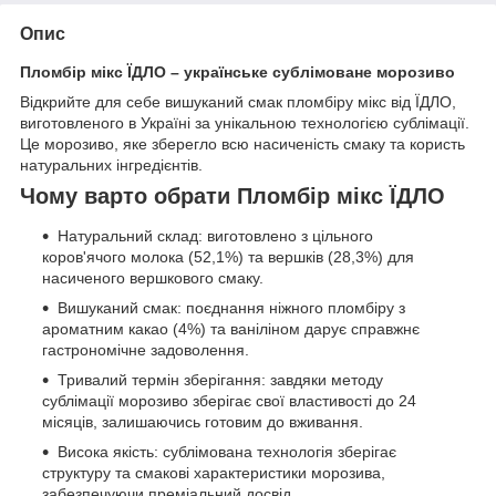
Опис
Пломбір мікс ЇДЛО – українське сублімоване морозиво
Відкрийте для себе вишуканий смак пломбіру мікс від ЇДЛО,
виготовленого в Україні за унікальною технологією сублімації.
Це морозиво, яке зберегло всю насиченість смаку та користь
натуральних інгредієнтів.
Чому варто обрати Пломбір мікс ЇДЛО
Натуральний склад: виготовлено з цільного
коров'ячого молока (52,1%) та вершків (28,3%) для
насиченого вершкового смаку.
Вишуканий смак: поєднання ніжного пломбіру з
ароматним какао (4%) та ваніліном дарує справжнє
гастрономічне задоволення.
Тривалий термін зберігання: завдяки методу
сублімації морозиво зберігає свої властивості до 24
місяців, залишаючись готовим до вживання.
Висока якість: сублімована технологія зберігає
структуру та смакові характеристики морозива,
забезпечуючи преміальний досвід.