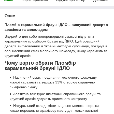
Опис
Пломбір карамельний брауні ЇДЛО – вишуканий десерт з
арахісом та шоколадом
Відкрийте для себе неперевершені смакові відчуття з
карамельним пломбіром брауні від ЇДЛО. Цей розкішний
десерт, виготовлений в Україні методом сублімації, поєднує в
собі насичений смак молочного шоколаду, ніжну карамель та
хрусткий арахіс.
Чому варто обрати Пломбір
карамельний брауні ЇДЛО
Насичений смак: поєднання молочного шоколаду,
ніжної карамелі та вершків 33% створює справжню
симфонію смаку.
Апетитна текстура: шматочки справжнього брауні та
хрусткий арахіс додають приємного контрасту.
Натуральний склад: містить цільне молоко, вершки,
какао-порошок та арахісову пасту для максимальної