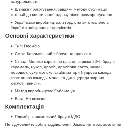
натуральності.
Швидке приготування: завдяки методу сублімації
готовий до споживання одразу після розморожування.
Українське виробництво: з гордістю виготовлено в
Україні з найкращих інгредієнтів.
Основні характеристики
Тип: Пломбір
Смак: Карамельний з брауні та арахісом
Склад: Молоко коров'яче цільне, вершки 33%, брауні,
карамель, цукор, арахіс, арахісова паста, какао-
порошок, сухе молоко, стабілізатори (гуарова камедь,
ксантанова камедь, моно- та дигліцериди жирних
кислот), ванілін.
Метод виробництва: Сублімація
Вага: Не вказано
Комплектація
Пломбір карамельний брауні ЇДЛО
Не відмовляйте собі в задоволенні! Замовляйте карамельний