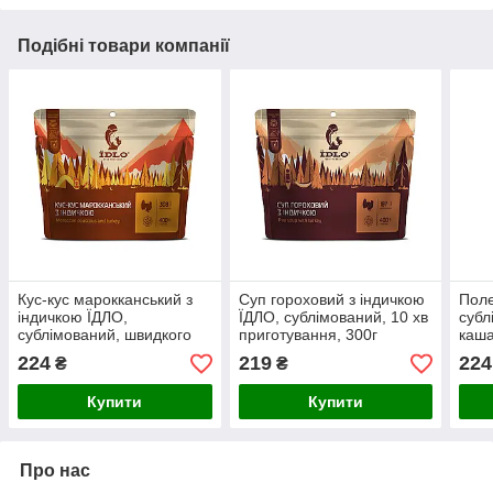
Подібні товари компанії
Кус-кус марокканський з
Суп гороховий з індичкою
Поле
індичкою ЇДЛО,
ЇДЛО, сублімований, 10 хв
субл
сублімований, швидкого
приготування, 300г
каша
приготування, 75г
приг
224
219
224
₴
₴
для 
Купити
Купити
Про нас